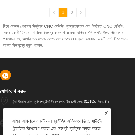
<
1
2
>
চীনে একজন পেশাদার নির্ভুলতা CNC মেশিনিং প্রস্তুতকারক এবং নির্ভুলতা CNC মেশিনিং
সরবরাহকারী হিসাবে, আমাদের নিজস্ব কারখানা রয়েছে৷ আপনার যদি কাস্টমাইজড পরিষেবার
প্রয়োজন হয়, আপনি ওয়েবপেজে যোগাযোগের তথ্যের মাধ্যমে আমাদের একটি বার্তা দিতে পারেন।
আমরা বিনামূল্যে নমুনা প্রদান.
যোগাযোগ করুন
ইন্ডাস্ট্রিয়াল রোড, ফ্যান শিডু ইন্ডাস্ট্রিয়াল জোন, ইয়ানঝো জেলা, 315195, নিংবো, চীন
+86-574-88486629
X
আমরা আপনাকে একটি ভাল ব্রাউজিং অভিজ্ঞতা দিতে, সাইটের
Info@dyfab-Industry.com
ট্র্যাফিক বিশ্লেষণ করতে এবং সামগ্রী ব্যক্তিগতকৃত করতে