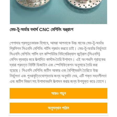
মেড-টু-অর্ডার যথার্থ CNC মেশিনিং যন্ত্রাংশ
পেশাদার প্রস্তুতকারক হিসাবে, আমরা আপনাকে উচ্চ মানের মেড-টু-অর্ডার
প্রিসিশন সিএনসি মেশিনিং পার্টস প্রদান করতে চাই। মেড-টু-অর্ডার নির্ভুলতা
সিএনসি মেশিনিং পার্টস হল কম্পিউটার নিউমেরিক্যাল কন্ট্রোল (সিএনসি)
মেশিন ব্যবহার করে উত্পাদিত কাস্টম-তৈরি উপাদান। এই অংশগুলি গ্রাহকের
দ্বারা প্রদত্ত নির্দিষ্ট ডিজাইন এবং স্পেসিফিকেশন অনুসারে তৈরি করা
হয়েছে। সিএনসি মেশিনিং জটিল আকার এবং বৈশিষ্ট্যগুলি তৈরিতে উচ্চ
নির্ভুলতা এবং পুনরাবৃত্তিযোগ্যতার জন্য অনুমতি দেয়, এটি শক্ত সহনশীলতা
এবং জটিল বিবরণ সহ উপাদানগুলি উত্পাদন করার জন্য উপযুক্ত করে তোলে।
আরও পড়ুন
অনুসন্ধান পাঠান