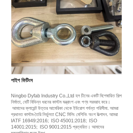
পাইপ ফিটিংস
Ningbo Dyfab Industry Co.,Ltd হল চীনের একটি বিশেষায়িত শিল্প
নির্মাতা, যেটি বিভিন্ন ধরনের কাস্টম যন্ত্রাংশ এবং পণ্য সরবরাহ করে।
আমাদের ক্লায়েন্ট উত্তর আমেরিকা থেকে ইউরোপ পর্যন্ত পরিসীমা. আমরা
প্রধানত কাস্টম-তৈরি নির্ভুলতা CNC মিলিং মেশিনিং অংশ উত্পাদন. আমরা
IATF 16949:2016; ISO 45001:2018; ISO
14001:2015; ISO 9001:2015 প্রত্যয়িত। আমাদের