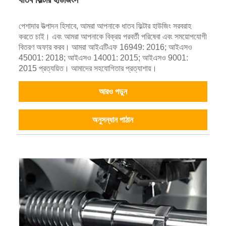
ধাতব ফিল্টার হাউজিংস
পেশাদার উত্পাদন হিসাবে, আমরা আপনাকে ধাতব ফিল্টার হাউজিং সরবরাহ
করতে চাই। এবং আমরা আপনাকে বিক্রয় পরবর্তী পরিষেবা এবং সময়োপযোগী
বিতরণ অফার করব। আমরা আইএটিএফ 16949: 2016; আইএসও
45001: 2018; আইএসও 14001: 2015; আইএসও 9001:
2015 প্রত্যয়িত। আমাদের সহযোগিতার প্রত্যাশায়।
আরও পড়ুন
অনুসন্ধান পাঠান