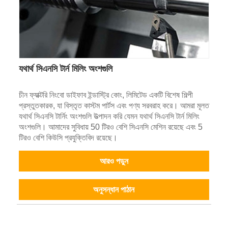
যথার্থ সিএনসি টার্ন মিলিং অংশগুলি
চীন ফ্যাক্টরি নিংবো ডাইফাব ইন্ডাস্ট্রি কোং, লিমিটেড একটি বিশেষ শিল্পী
প্রস্তুতকারক, যা বিস্তৃত কাস্টম পার্টস এবং পণ্য সরবরাহ করে। আমরা মূলত
যথার্থ সিএনসি টার্নিং অংশগুলি উত্পাদন করি যেমন যথার্থ সিএনসি টার্ন মিলিং
অংশগুলি। আমাদের সুবিধায় 50 টিরও বেশি সিএনসি মেশিন রয়েছে এবং 5
টিরও বেশি কিউসি প্রযুক্তিবিদ রয়েছে।
আরও পড়ুন
অনুসন্ধান পাঠান