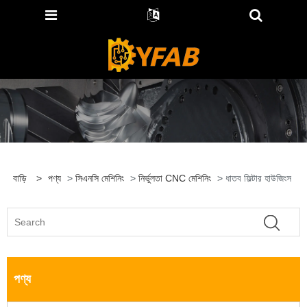
বাড়ি
>
পণ্য
>
সিএনসি মেশিনিং
>
নির্ভুলতা CNC মেশিনিং
> ধাতব ফিল্টার হাউজিংস
পণ্য