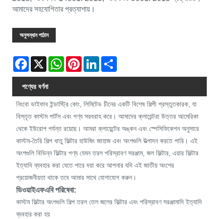
আমাদের সহযোগিতার প্রত্যাশায়।
অনুসন্ধান পাঠান
Facebook
X
WhatsApp
Pinterest
LinkedIn
Share
পণ্যের বর্ণনা
নিংবো ডাইফাব ইন্ডাস্ট্রি কোং, লিমিটেড চীনের একটি বিশেষ শিল্পী প্রস্তুতকারক, যা
বিস্তৃত কাস্টম পার্টস এবং পণ্য সরবরাহ করে। আমাদের ক্লায়েন্টরা উত্তর আমেরিকা
থেকে ইউরোপ পর্যন্ত রয়েছে। আমরা ক্লায়েন্টের অঙ্কন এবং স্পেসিফিকেশন অনুসারে
কাস্টম-তৈরি শিল্প ধাতু ফিল্টার হাউজিং জাহাজ এবং অংশগুলি উত্পাদন করতে পারি। এই
অংশগুলি বিভিন্ন ফিল্টার পণ্য যেমন তরল পরিস্রাবণ সরঞ্জাম, জল ফিল্টার, এয়ার ফিল্টার
ইত্যাদি ব্যবহার করা যেতে পারে দয়া করে আপনার যদি এই জাতীয় অংশের
প্রয়োজনীয়তা থাকে তবে আমার সাথে যোগাযোগ করুন।
ডিওয়াইএফএবি পরিষেবা:
কাস্টম ফিল্টার অংশগুলি শিল্প তরল তেল জলের ফিল্টার এবং পরিস্রাবণ সরঞ্জামাদি ইত্যাদি
ব্যবহার করা হয়