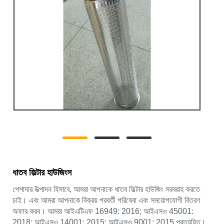
ধাতব ফিল্টার হাউজিংস
পেশাদার উত্পাদন হিসাবে, আমরা আপনাকে ধাতব ফিল্টার হাউজিং সরবরাহ করতে
চাই। এবং আমরা আপনাকে বিক্রয় পরবর্তী পরিষেবা এবং সময়োপযোগী বিতরণ
অফার করব। আমরা আইএটিএফ 16949: 2016; আইএসও 45001:
2018; আইএসও 14001: 2015; আইএসও 9001: 2015 প্রত্যয়িত।