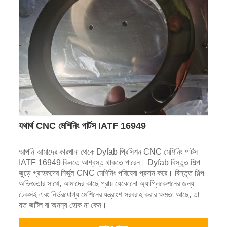
যথার্থ CNC মেশিনিং পার্টস IATF 16949
আপনি আমাদের কারখানা থেকে Dyfab প্রিসিশন CNC মেশিনিং পার্টস
IATF 16949 কিনতে আশ্বস্ত থাকতে পারেন। Dyfab বিস্তৃত শিল্প
জুড়ে গ্রাহকদের নির্ভুল CNC মেশিনিং পরিষেবা প্রদান করে। বিস্তৃত শিল্প
অভিজ্ঞতার সাথে, আমাদের কাছে প্রায় যেকোনো অ্যাপ্লিকেশনের জন্য
টেকসই এবং নির্ভরযোগ্য মেশিনের যন্ত্রাংশ সরবরাহ করার ক্ষমতা আছে, তা
যত জটিল বা অনন্য হোক না কেন।