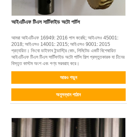
আইএটিএফ টিএস সার্টিফাইড অটো পার্টস
আমরা আইএটিএফ 16949: 2016 পাস করেছি; আইএসও 45001:
2018; আইএসও 14001: 2015; আইএসও 9001: 2015
প্রত্যয়িত। নিংবো ডাইফাব ইন্ডাস্ট্রি কোং, লিমিটেড একটি বিশেষায়িত
আইএটিএফ টিএস টিএস সার্টিফাইড অটো পার্টস শিল্প প্রস্তুতকারক যা চীনের
বিস্তৃত কাস্টম অংশ এবং পণ্য সরবরাহ করে।
আরও পড়ুন
অনুসন্ধান পাঠান