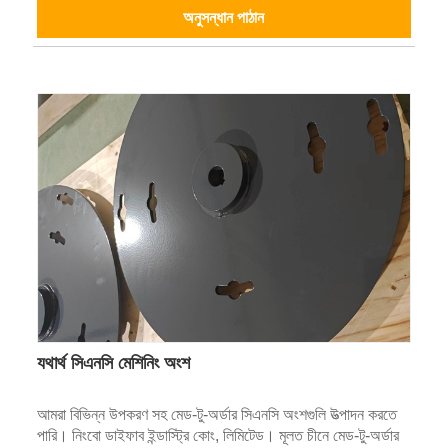
অনুসন্ধান পাঠান
যথার্থ সিএনসি মেশিনিং অংশ
আমরা বিভিন্ন উপকরণ সহ মেড-টু-অর্ডার সিএনসি অংশগুলি উত্পাদন করতে
পারি। নিংবো ডাইফাব ইন্ডাস্ট্রি কোং, লিমিটেড। মূলত চীনে মেড-টু-অর্ডার