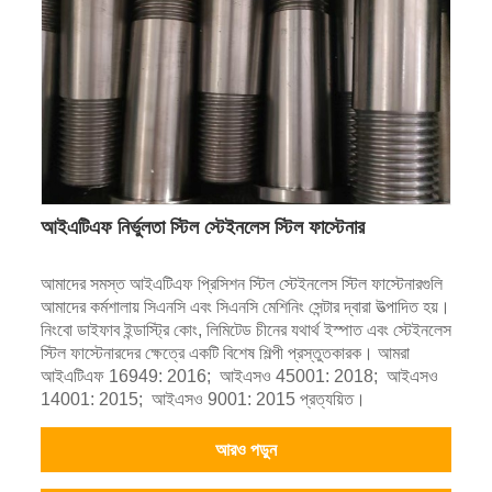
আইএটিএফ নির্ভুলতা স্টিল স্টেইনলেস স্টিল ফাস্টেনার
আমাদের সমস্ত আইএটিএফ প্রিসিশন স্টিল স্টেইনলেস স্টিল ফাস্টেনারগুলি
আমাদের কর্মশালায় সিএনসি এবং সিএনসি মেশিনিং সেন্টার দ্বারা উত্পাদিত হয়।
নিংবো ডাইফাব ইন্ডাস্ট্রি কোং, লিমিটেড চীনের যথার্থ ইস্পাত এবং স্টেইনলেস
স্টিল ফাস্টেনারদের ক্ষেত্রে একটি বিশেষ শিল্পী প্রস্তুতকারক। আমরা
আইএটিএফ 16949: 2016; আইএসও 45001: 2018; আইএসও
14001: 2015; আইএসও 9001: 2015 প্রত্যয়িত।
আরও পড়ুন