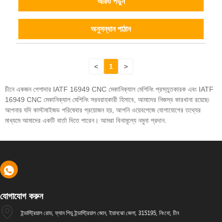
আরও পড়ুন
অনুসন্ধান পাঠান
<
1
>
চীনে একজন পেশাদার IATF 16949 CNC মেকানিক্যাল মেশিনিং প্রস্তুতকারক এবং IATF
16949 CNC মেকানিক্যাল মেশিনিং সরবরাহকারী হিসাবে, আমাদের নিজস্ব কারখানা রয়েছে৷
আপনার যদি কাস্টমাইজড পরিষেবার প্রয়োজন হয়, আপনি ওয়েবপেজে যোগাযোগের তথ্যের
মাধ্যমে আমাদের একটি বার্তা দিতে পারেন। আমরা বিনামূল্যে নমুনা প্রদান.
যোগাযোগ করুন
ইন্ডাস্ট্রিয়াল রোড, ফ্যান শিডু ইন্ডাস্ট্রিয়াল জোন, ইয়ানঝো জেলা, 315195, নিংবো, চীন