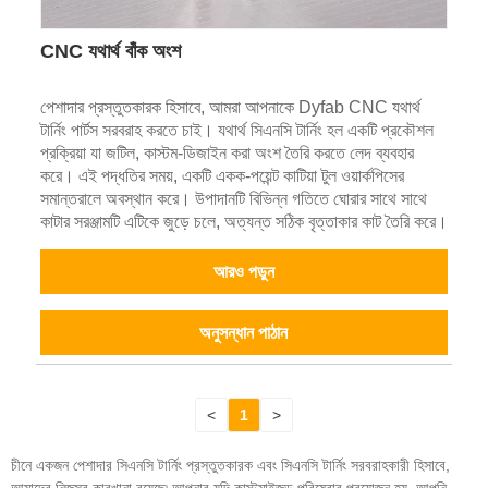
CNC যথার্থ বাঁক অংশ
পেশাদার প্রস্তুতকারক হিসাবে, আমরা আপনাকে Dyfab CNC যথার্থ
টার্নিং পার্টস সরবরাহ করতে চাই। যথার্থ সিএনসি টার্নিং হল একটি প্রকৌশল
প্রক্রিয়া যা জটিল, কাস্টম-ডিজাইন করা অংশ তৈরি করতে লেদ ব্যবহার
করে। এই পদ্ধতির সময়, একটি একক-পয়েন্ট কাটিয়া টুল ওয়ার্কপিসের
সমান্তরালে অবস্থান করে। উপাদানটি বিভিন্ন গতিতে ঘোরার সাথে সাথে
কাটার সরঞ্জামটি এটিকে জুড়ে চলে, অত্যন্ত সঠিক বৃত্তাকার কাট তৈরি করে।
আরও পড়ুন
অনুসন্ধান পাঠান
<
1
>
চীনে একজন পেশাদার সিএনসি টার্নিং প্রস্তুতকারক এবং সিএনসি টার্নিং সরবরাহকারী হিসাবে,
আমাদের নিজস্ব কারখানা রয়েছে৷ আপনার যদি কাস্টমাইজড পরিষেবার প্রয়োজন হয়, আপনি