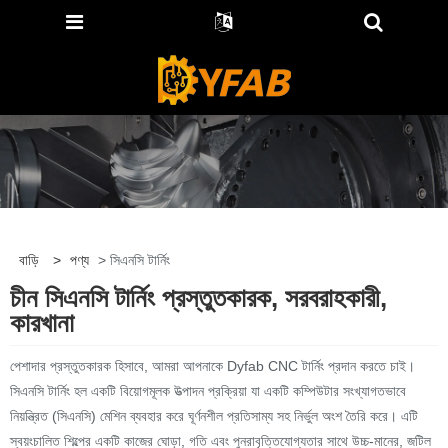
বাড়ি
>
পণ্য
> সিএনসি টার্নিং
চীন সিএনসি টার্নিং প্রস্তুতকারক, সরবরাহকারী,
কারখানা
পেশাদার প্রস্তুতকারক হিসাবে, আমরা আপনাকে Dyfab CNC টার্নিং প্রদান করতে চাই।
সিএনসি টার্নিং হল একটি বিয়োগমূলক উত্পাদন প্রক্রিয়া যা একটি কম্পিউটার সংখ্যাগতভাবে
নিয়ন্ত্রিত (সিএনসি) মেশিন ব্যবহার করে ঘূর্ণনশীল প্রতিসাম্য সহ নির্ভুল অংশ তৈরি করে। এটি
স্বয়ংচালিত শিল্পের একটি কাজের ঘোড়া, গতি এবং পুনরাবৃত্তিযোগ্যতার সাথে উচ্চ-মানের, জটিল