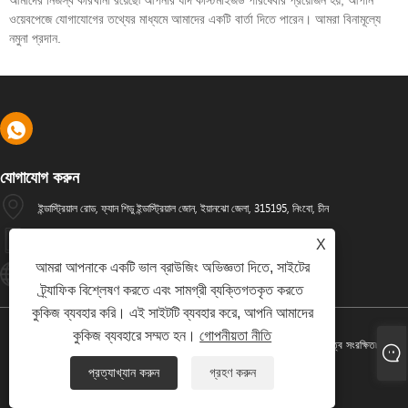
ওয়েবপেজে যোগাযোগের তথ্যের মাধ্যমে আমাদের একটি বার্তা দিতে পারেন। আমরা বিনামূল্যে
নমুনা প্রদান.
যোগাযোগ করুন
ইন্ডাস্ট্রিয়াল রোড, ফ্যান শিডু ইন্ডাস্ট্রিয়াল জোন, ইয়ানঝো জেলা, 315195, নিংবো, চীন
+86-574-88486629
X
আমরা আপনাকে একটি ভাল ব্রাউজিং অভিজ্ঞতা দিতে, সাইটের
Info@dyfab-Industry.com
ট্র্যাফিক বিশ্লেষণ করতে এবং সামগ্রী ব্যক্তিগতকৃত করতে
কুকিজ ব্যবহার করি। এই সাইটটি ব্যবহার করে, আপনি আমাদের
কুকিজ ব্যবহারে সম্মত হন।
গোপনীয়তা নীতি
কপিরাইট © 2024 Ningbo Dyfab Industry Co., Ltd. সর্বস্বত্ব সংরক্ষিত৷
প্রত্যাখ্যান করুন
গ্রহণ করুন
Links
Sitemap
RSS
XML
গোপনীয়তা নীতি