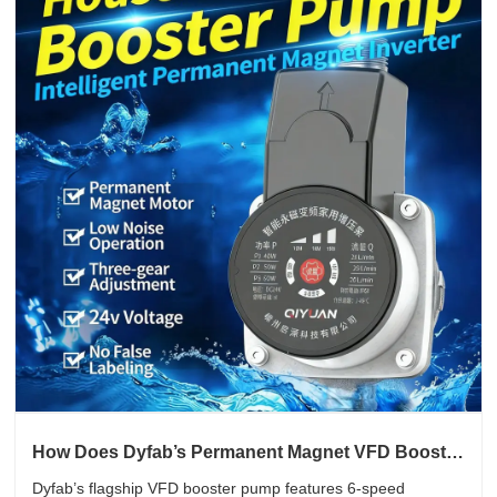
How Does Dyfab’s Permanent Magnet VFD Booster
Pump Solve Full-House Low Water Pressure
Dyfab’s flagship VFD booster pump features 6-speed
Issues?