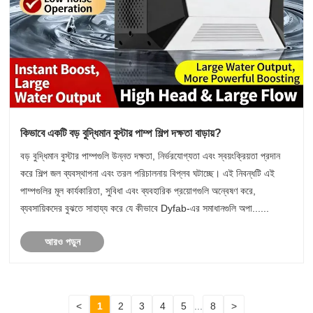
কিভাবে একটি বড় বুদ্ধিমান বুস্টার পাম্প শিল্প দক্ষতা বাড়ায়?
বড় বুদ্ধিমান বুস্টার পাম্পগুলি উন্নত দক্ষতা, নির্ভরযোগ্যতা এবং স্বয়ংক্রিয়তা প্রদান
করে শিল্প জল ব্যবস্থাপনা এবং তরল পরিচালনায় বিপ্লব ঘটাচ্ছে। এই নিবন্ধটি এই
পাম্পগুলির মূল কার্যকারিতা, সুবিধা এবং ব্যবহারিক প্রয়োগগুলি অন্বেষণ করে,
ব্যবসায়িকদের বুঝতে সাহায্য করে যে কীভাবে Dyfab-এর সমাধানগুলি অপা......
আরও পড়ুন
<
1
2
3
4
5
...
8
>