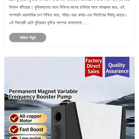
বিপ্লব ঘটিয়েছে। বুদ্ধিমত্তার সাথে বিভিন্ন জলের চাহিদার সাথে সামঞ্জস্য করে, এই
পাম্পগুলি ধারাবাহিক চাপ নিশ্চিত করে, শক্তি খরচ কমায় এবং সিস্টেমের দীর্ঘায়ু বাড়ায়।
এই নিবন্ধটি ছোট বুদ্ধিমান বুস্টার পাম্পের অপারেশনা......
আরও পড়ুন