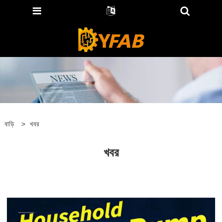
বাড়ি
>
খবর
খবর