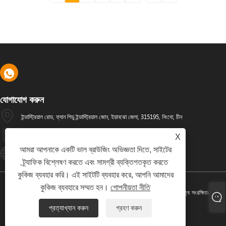
যোগাযোগ করুন
ইন্ডাস্ট্রিয়াল রোড, ফ্যান শিডু ইন্ডাস্ট্রিয়াল জোন, ইয়ানঝো জেলা, 315195, নিংবো, চীন
+86-574-88486629
X
আমরা আপনাকে একটি ভাল ব্রাউজিং অভিজ্ঞতা দিতে, সাইটের
Info@dyfab-Industry.com
ট্র্যাফিক বিশ্লেষণ করতে এবং সামগ্রী ব্যক্তিগতকৃত করতে
কুকিজ ব্যবহার করি। এই সাইটটি ব্যবহার করে, আপনি আমাদের
কুকিজ ব্যবহারে সম্মত হন।
গোপনীয়তা নীতি
কপিরাইট © 2024 Ningbo Dyfab Industry Co., Ltd. সর্বস্বত্ব সংরক্ষিত৷
প্রত্যাখ্যান করুন
গ্রহণ করুন
Links
Sitemap
RSS
XML
গোপনীয়তা নীতি