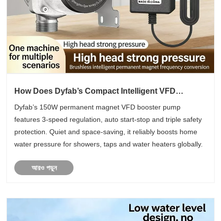
How Does Dyfab’s Compact Intelligent VFD
Booster Pump Fix Household Low Water Pressure
Dyfab’s 150W permanent magnet VFD booster pump
Troubles?
features 3-speed regulation, auto start-stop and triple safety
protection. Quiet and space-saving, it reliably boosts home
water pressure for showers, taps and water heaters globally.
আরও পড়ুন