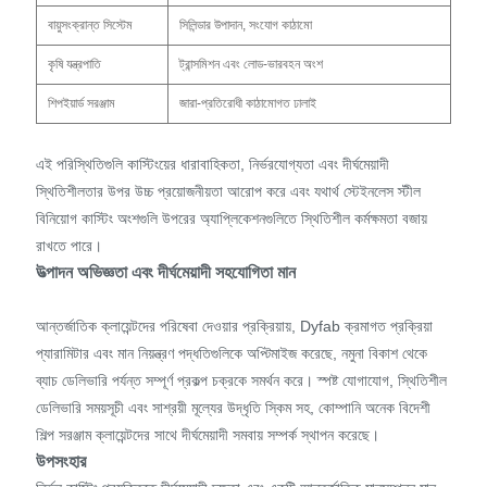
বায়ুসংক্রান্ত সিস্টেম
সিলিন্ডার উপাদান, সংযোগ কাঠামো
কৃষি যন্ত্রপাতি
ট্রান্সমিশন এবং লোড-ভারবহন অংশ
শিপইয়ার্ড সরঞ্জাম
জারা-প্রতিরোধী কাঠামোগত ঢালাই
এই পরিস্থিতিগুলি কাস্টিংয়ের ধারাবাহিকতা, নির্ভরযোগ্যতা এবং দীর্ঘমেয়াদী
স্থিতিশীলতার উপর উচ্চ প্রয়োজনীয়তা আরোপ করে এবং যথার্থ স্টেইনলেস স্টীল
বিনিয়োগ কাস্টিং অংশগুলি উপরের অ্যাপ্লিকেশনগুলিতে স্থিতিশীল কর্মক্ষমতা বজায়
রাখতে পারে।
উত্পাদন অভিজ্ঞতা এবং দীর্ঘমেয়াদী সহযোগিতা মান
আন্তর্জাতিক ক্লায়েন্টদের পরিষেবা দেওয়ার প্রক্রিয়ায়, Dyfab ক্রমাগত প্রক্রিয়া
প্যারামিটার এবং মান নিয়ন্ত্রণ পদ্ধতিগুলিকে অপ্টিমাইজ করেছে, নমুনা বিকাশ থেকে
ব্যাচ ডেলিভারি পর্যন্ত সম্পূর্ণ প্রকল্প চক্রকে সমর্থন করে। স্পষ্ট যোগাযোগ, স্থিতিশীল
ডেলিভারি সময়সূচী এবং সাশ্রয়ী মূল্যের উদ্ধৃতি স্কিম সহ, কোম্পানি অনেক বিদেশী
শিল্প সরঞ্জাম ক্লায়েন্টদের সাথে দীর্ঘমেয়াদী সমবায় সম্পর্ক স্থাপন করেছে।
উপসংহার