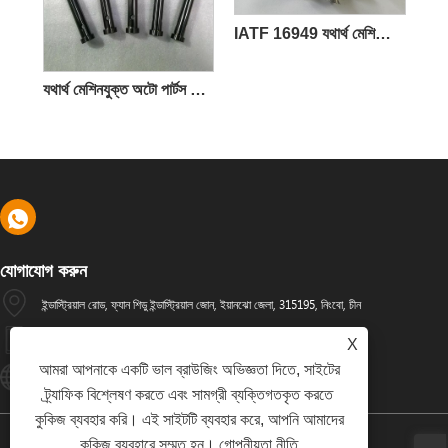
IATF 16949 যথার্থ মেশিনিং অটো পার্টস
যথার্থ মেশিনযুক্ত অটো পার্টস এবং অটো ফাস্টেনার
যোগাযোগ করুন
ইন্ডাস্ট্রিয়াল রোড, ফ্যান শিডু ইন্ডাস্ট্রিয়াল জোন, ইয়ানঝো জেলা, 315195, নিংবো, চীন
+86-574-88486629
X
আমরা আপনাকে একটি ভাল ব্রাউজিং অভিজ্ঞতা দিতে, সাইটের
Info@dyfab-Industry.com
ট্র্যাফিক বিশ্লেষণ করতে এবং সামগ্রী ব্যক্তিগতকৃত করতে
কুকিজ ব্যবহার করি। এই সাইটটি ব্যবহার করে, আপনি আমাদের
কুকিজ ব্যবহারে সম্মত হন।
গোপনীয়তা নীতি