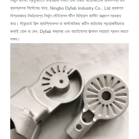
নির্ভুল কাস্টিং প্রযুক্তিতে দীর্ঘমেয়াদী দক্ষতা এবং একটি আন্তর্জাতিক মানসম্পন্ন মান
ব্যবস্থাপনা সিস্টেমের সাথে, Ningbo Dyfab Industry Co., Ltd ক্রমাগত
বিশ্ববাজারে নির্ভরযোগ্য নির্ভুল স্টেইনলেস স্টীল বিনিয়োগ কাস্টিং যন্ত্রাংশ সরবরাহ
করে। স্ট্যান্ডার্ড শিল্প অ্যাপ্লিকেশন বা কাস্টমাইজড জটিল কাঠামোর প্রয়োজনীয়তার
জন্যই হোক না কেন, Dyfab সম্ভাব্য এবং যাচাইযোগ্য উত্পাদন সহায়তা প্রদান করতে
সক্ষম।