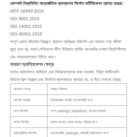
কোম্পানি নিম্নলিখিত আন্তর্জাতিক ব্যবস্থাপনা সিস্টেম সার্টিফিকেশন প্রাপ্ত হয়েছে:
IATF 16949:2016
ISO 9001:2015
ISO 14001:2015
ISO 45001:2018
সম্পূর্ণ রেকর্ড কাঁচামাল নিয়ন্ত্রণ, উত্পাদন প্রক্রিয়া পরিদর্শন এবং সমাপ্ত পণ্য পরীক্ষা
জুড়ে রাখা হয়, যথার্থ স্টেইনলেস স্টীল বিনিয়োগ কাস্টিং অংশগুলির গুণমান স্থিতিশীলতা
এবং সন্ধানযোগ্যতা নিশ্চিত করে।
সাধারণ অ্যাপ্লিকেশন ক্ষেত্র
তাদের কাঠামোগত নমনীয়তা এবং নির্ভরযোগ্যতার জন্য ধন্যবাদ, নির্ভুল কাস্টিংগুলি
বিভিন্ন শিল্প সরঞ্জাম এবং সিস্টেমে ব্যাপকভাবে ব্যবহৃত হয়, যা নীচে দেখানো হয়েছে:
আবেদন ক্ষেত্র
সাধারণ উপাদান
আলোর সরঞ্জাম
স্ট্রাকচারাল বন্ধনী, সংযোগকারী অংশ
পাম্প সিস্টেম
পাম্প casings, impellers, সংযোগ উপাদান
ভালভ সিস্টেম
ভালভ সংস্থা, ভালভ কভার, সক্রিয় অংশ
হাইড্রোলিক সিস্টেম
সংযোগকারী, casings, কার্যকরী কাঠামোগত অংশ