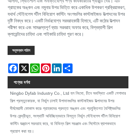
আলাদা, স্থিতিশীল এবং সনাক্তযোগ্য পণ্য কার্যকারিতার গ্যারান্টি দেয়। এটি
গ্রাহকের অঙ্কন এবং নমুনার উপর ভিত্তি করে একাধিক উপকরণ প্রক্রিয়াকরণ,
যথার্থ স্টেইনলেস স্টীল বিনিয়োগ কাস্টিং অংশগুলির কাস্টমাইজড উত্পাদনের উপর
দৃষ্টি নিবদ্ধ করে। একটি নির্ভরযোগ্য সরবরাহকারী হিসাবে, এটি কঠোর উত্পাদন
পরীক্ষা করে এবং সামঞ্জস্যপূর্ণ ব্যাচ সরবরাহ অফার করে, বিশ্বব্যাপী শিল্প
ক্লায়েন্টদের চাহিদা এবং পাইকারি চাহিদা পূরণ করে।
অনুসন্ধান পাঠান
Facebook
X
WhatsApp
Pinterest
LinkedIn
Share
পণ্যের বর্ণনা
Ningbo Dyfab Industry Co., Ltd হল নিংবো, চীনে অবস্থিত একটি পেশাদার
শিল্প প্রস্তুতকারক, যা নির্ভুল ঢালাই উপাদানগুলির কাস্টমাইজড উত্পাদনের উপর
দীর্ঘমেয়াদী ফোকাস করে৷ গ্রাহকদের প্রদত্ত অঙ্কন এবং প্রযুক্তিগত বৈশিষ্ট্যগুলির
উপর কেন্দ্রীভূত, সংস্থাটি অবিচ্ছিন্নভাবে বিস্তৃত নির্ভুল স্টেইনলেস স্টীল বিনিয়োগ
কাস্টিং যন্ত্রাংশ সরবরাহ করে, যা বিভিন্ন শিল্প সরঞ্জাম এবং সিস্টেমে ব্যাপকভাবে
প্রয়োগ করা হয়।