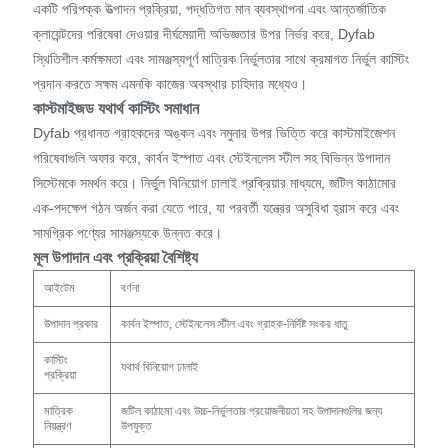
একটি পরিপক্ক উত্পাদন প্রক্রিয়া, পদ্ধতিগত মান ব্যবস্থাপনা এবং আন্তর্জাতিক
ক্লায়েন্টদের পরিষেবা দেওয়ার দীর্ঘমেয়াদী অভিজ্ঞতার উপর নির্ভর করে, Dyfab
স্থিতিশীল কর্মক্ষমতা এবং সামঞ্জস্যপূর্ণ মাত্রিক নির্ভুলতার সাথে ক্রমাগত নির্ভুল কাস্টিং
প্রদান করতে সক্ষম এমনকি কাজের অবস্থার চাহিদার মধ্যেও।
কাস্টমাইজড যথার্থ কাস্টিং সমাধান
Dyfab প্রধানত গ্রাহকদের অঙ্কন এবং নমুনার উপর ভিত্তি করে কাস্টমাইজেশন
পরিষেবাগুলি অফার করে, কার্বন ইস্পাত এবং স্টেইনলেস স্টীল সহ বিভিন্ন উপাদান
সিস্টেমকে সমর্থন করে। নির্ভুল বিনিয়োগ ঢালাই প্রক্রিয়ার মাধ্যমে, জটিল কাঠামোর
এক-পদক্ষেপ গঠন অর্জন করা যেতে পারে, যা পরবর্তী যন্ত্রের অসুবিধা হ্রাস করে এবং
সামগ্রিক পণ্যের সামঞ্জস্যকে উন্নত করে।
মূল উপাদান এবং প্রক্রিয়া বৈশিষ্ট্য
আইটেম
বর্ণনা
উপাদান প্রকার
কার্বন ইস্পাত, স্টেইনলেস স্টীল এবং গ্রাহক-নির্দিষ্ট সংকর ধাতু
কাস্টিং
যথার্থ বিনিয়োগ ঢালাই
প্রক্রিয়া
মাত্রিক
জটিল কাঠামো এবং উচ্চ-নির্ভুলতার প্রয়োজনীয়তা সহ উপাদানগুলির জন্য
নিয়ন্ত্রণ
উপযুক্ত