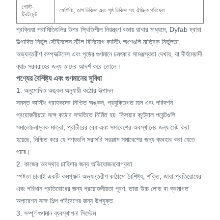
পোস্ট-
মেশিনিং, তাপ চিকিত্সা এবং পৃষ্ঠ চিকিত্সা সহ ঐচ্ছিক পরিষেবা
ট্রিটমেন্ট
প্রক্রিয়া পরামিতিগুলির উপর স্থিতিশীল নিয়ন্ত্রণ বজায় রাখার মাধ্যমে, Dyfab দ্বারা
উত্পাদিত নির্ভুল স্টেইনলেস স্টীল বিনিয়োগ কাস্টিং অংশগুলি মাত্রিক নির্ভুলতা,
অভ্যন্তরীণ কম্প্যাক্টনেস এবং পৃষ্ঠের গুণমানে চমৎকার সামঞ্জস্যতা দেখায়, যা দীর্ঘমেয়াদী
ব্যাচ সরবরাহের জন্য তাদের আদর্শ করে তোলে।
পণ্যের বৈশিষ্ট্য এবং গুণমানের সুবিধা
1. অনুমোদিত অঙ্কন অনুযায়ী কঠোর উত্পাদন
সমস্ত কাস্টিং গ্রাহকদের নিশ্চিত অঙ্কন, প্রযুক্তিগত মান এবং পরিদর্শন
প্রয়োজনীয়তা সঙ্গে কঠোর সম্মতিতে নির্মিত হয়. ক্লিয়ার কন্ট্রোল পয়েন্টগুলি
সমালোচনামূলক মাত্রা, প্রাচীরের বেধ এবং সমাবেশের অবস্থানের জন্য সেট করা
হয়েছে, নিশ্চিত করে যে পণ্যগুলি সরাসরি সরঞ্জাম সমাবেশের জন্য ব্যবহার করা যেতে
পারে।
2. কাজের অবস্থার চাহিদার জন্য অভিযোজনযোগ্যতা
স্পষ্টতা ঢালাই একটি কমপ্যাক্ট অভ্যন্তরীণ কাঠামো বৈশিষ্ট্য, শক্তি, জারা প্রতিরোধের
এবং পরিধান প্রতিরোধের জন্য প্রয়োজনীয়তা পূরণ. তারা উচ্চ লোড বা ক্রমাগত
অপারেশন সঙ্গে শিল্প পরিবেশের জন্য উপযুক্ত.
3. সম্পূর্ণ গুণমান ব্যবস্থাপনা সিস্টেম