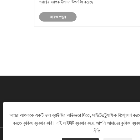
শ্যাফ্টের ব্যাপক উত্পাদন উপলব্ধি করেছে।
আরও পড়ুন
আমরা আপনাকে একটি ভাল ব্রাউজিং অভিজ্ঞতা দিতে, সাইটের ট্র্যাফিক বিশ্লেষণ করত
ইন্ডাস্ট্রিয়াল রোড, ফ্যান শিডু ইন্ডাস্ট্রিয়াল জোন, ই
করতে কুকিজ ব্যবহার করি। এই সাইটটি ব্যবহার করে, আপনি আমাদের কুকিজ ব্যব
নীতি