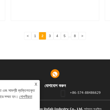
<
1
2
3
4
5
...
8
>
X
যোগাযোগ করুন
ে এবং সামগ্রী ব্যক্তিগতকৃত
য়ানঝো জেলা, 315195, নিংবো, চীন
+86-574-88486629
হারে সম্মত হন।
গোপনীয়তা
কপিরাইট © 2024 Ningbo Dyfab Industry Co., Ltd. সর্বস্বত্ব সংরক্ষিত৷