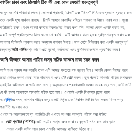
কাস্টম চাকা এবং রিমগুলি ঠিক কী এবং কেন সেগুলি গুরুত্বপূর্ণ
আসুন সরাসরি পরিভাষা পেতে। লোকেরা প্রায়শই "চাকা" এবং "রিমস" বিনিময়যোগ্যভাবে ব্যবহার করে
তবে একটি সূক্ষ্ম পার্থক্য রয়েছে। রিমটি আসলে চাকাটির বাইরের প্রান্ত যা টায়ার ধারণ করে। পুরো
কাঠামোটি চাকা। যখন আমরা কাস্টম বিকল্পগুলির বিষয়ে কথা বলি, আমরা কেবল একটি কভার নয়,
একটি সম্পূর্ণ প্রতিস্থাপন নিয়ে আলোচনা করছি। এটি আপনার যানবাহনকে ব্যক্তিগতকৃত করার এবং
আপনার স্টাইলটি প্রকাশ করার অন্যতম কার্যকর উপায়। ডান সেটে বিনিয়োগ করা একটি গুরুত্বপূর্ণ
সিদ্ধান্ত
অটো পার্টস
বিশ্ব কারণ এটি সুরক্ষা, কর্মক্ষমতা এবং নান্দনিকতাগুলিকে প্রভাবিত করে।
আমি কীভাবে আমার গাড়ির জন্য সঠিক কাস্টম চাকা চয়ন করব
আমি যখন প্রথম শুরু করেছি তখন এটি আমার সবচেয়ে বড় প্রশ্ন ছিল। আপনি কেবল নিজের পছন্দ
মতো কোনও নকশা বেছে নিতে পারবেন না এবং এটি বোল্ট করুন। ভুল পছন্দটি আপনার গাড়ির বিপজ্জনক
ড্রাইভিং অভিজ্ঞতা বা ক্ষতি হতে পারে। অনুসন্ধানের প্রবণতাগুলি দেখার কয়েক বছর পরে, আমি জানি
যে কী চশমা আপনাকে অবশ্যই সঠিক হতে হবে। এখানেই একটি বিশ্বস্ত ব্র্যান্ড পছন্দ
করে
বৃদ্ধি
এক্সেলস, আপনার গাড়ির জন্য একটি নিখুঁত এবং নিরাপদ ফিট নিশ্চিত করতে বিশদ পণ্য
পরামিতি সরবরাহ করে।
এখানে অ-আলোচনাযোগ্য পরামিতিগুলি এখানে আপনার অবশ্যই পরীক্ষা করা উচিত:
বোল্ট প্যাটার্ন (পিসিডি):
এটি বোল্টের সংখ্যা এবং তারা যে বৃত্তটি গঠন করে তার ব্যাস।
এখানে একটি অমিল মানে চাকা এমনকি আপনার গাড়িতে উঠবে না।