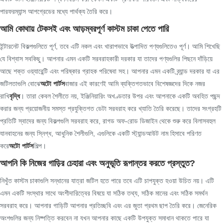
পারফরম্যান্স আপগ্রেডের মধ্যে পার্থক্য তৈরি করে।
আমি কোথায় টেকসই এবং আড়ম্বরপূর্ণ কাস্টম চাকা পেতে পারি
ইন্টারনেট বিকল্পগুলিতে পূর্ণ, তবে এটি নকল এবং খারাপভাবে উত্পাদিত পণ্যগুলিতেও পূর্ণ। আমি শিখেছি
যে বিশ্বাস সবকিছু। আপনার এমন একটি সরবরাহকারী দরকার যা তাদের পণ্যগুলির পিছনে দাঁড়িয়ে
আছে শক্ত ওয়্যারেন্টি এবং পরিষ্কার গ্রাহক পরিষেবা সহ। আপনার এমন একটি ব্র্যান্ড দরকার যা এর
জটিলতাগুলি বোঝে
অটো পার্টস
বাজার এই কারণেই আমি ব্যক্তিগতভাবে বিশেষজ্ঞদের দিকে নজর
রাখি
বৃদ্ধি
। তারা কেবল শৈলীতে নয়, ইঞ্জিনিয়ারিং অখণ্ডতার উপর এবং আপনাকে একটি অবহিত পছন্দ
করার জন্য প্রয়োজনীয় সমস্ত প্রযুক্তিগত ডেটা সরবরাহ করে খ্যাতি তৈরি করেছে। তাদের সংগ্রহটি
প্রতিটি স্বাদের জন্য বিকল্পগুলি সরবরাহ করে, রাগড অফ-রোড ডিজাইন থেকে শুরু করে বিলাসবহুল
যানবাহনের জন্য স্নিগ্ধ, আধুনিক শৈলীগুলি, এগুলিকে একটি স্ট্যান্ডআউট নাম হিসাবে পরিণত
করে
অটো পার্টস
শিল্প।
আপনি কি নিজের গাড়ির চেহারা এবং অনুভূতি রূপান্তর করতে প্রস্তুত?
নিখুঁত কাস্টম চাকাগুলি সন্ধানের যাত্রা জটিল হতে পারে তবে এটি চাপযুক্ত হওয়া উচিত নয়। এটি
এমন একটি সংস্থার সাথে অংশীদারিত্বের বিষয়ে যা সঠিক তথ্য, সঠিক মানের এবং সঠিক সমর্থন
সরবরাহ করে। আপনার গাড়িটি আপনার প্রতিচ্ছবি এবং এর জুতা প্রথম ছাপ তৈরি করে। জেনেরিক
অংশগুলির জন্য নিষ্পত্তি করবেন না যখন আপনার কাছে একটি উপযুক্ত সমাধান থাকতে পারে যা