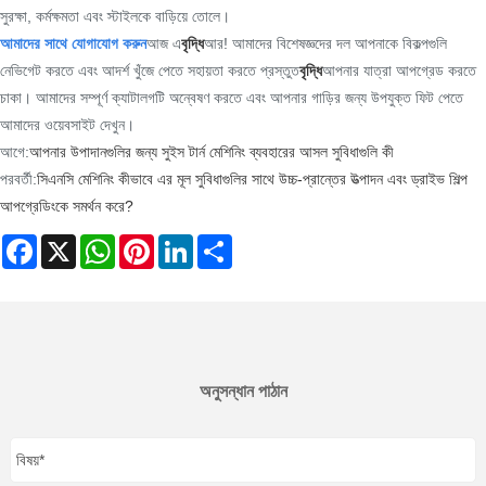
সুরক্ষা, কর্মক্ষমতা এবং স্টাইলকে বাড়িয়ে তোলে।
আমাদের সাথে যোগাযোগ করুন
আজ এ
বৃদ্ধি
আর! আমাদের বিশেষজ্ঞদের দল আপনাকে বিকল্পগুলি
নেভিগেট করতে এবং আদর্শ খুঁজে পেতে সহায়তা করতে প্রস্তুত
বৃদ্ধি
আপনার যাত্রা আপগ্রেড করতে
চাকা। আমাদের সম্পূর্ণ ক্যাটালগটি অন্বেষণ করতে এবং আপনার গাড়ির জন্য উপযুক্ত ফিট পেতে
আমাদের ওয়েবসাইট দেখুন।
আগে:
আপনার উপাদানগুলির জন্য সুইস টার্ন মেশিনিং ব্যবহারের আসল সুবিধাগুলি কী
পরবর্তী:
সিএনসি মেশিনিং কীভাবে এর মূল সুবিধাগুলির সাথে উচ্চ-প্রান্তের উত্পাদন এবং ড্রাইভ শিল্প
আপগ্রেডিংকে সমর্থন করে?
Facebook
X
WhatsApp
Pinterest
LinkedIn
Share
অনুসন্ধান পাঠান