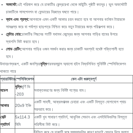
অফসেট:
এই পরিমাপ করে যে চাকাটির কেন্দ্ররেখা থেকে মাউন্টিং পৃষ্ঠটি কতদূর। ভুল অফসেটটি
চাকাটিকে সাসপেনশন বা ফেন্ডারের বিরুদ্ধে ঘষতে পারে।
ব্যাস এবং প্রস্থ:
আপনাকে এমন একটি আকার চয়ন করতে হবে যা আপনার বর্তমান টায়ারকে
সামঞ্জস্য করে বা পর্যাপ্ত ছাড়পত্র নিশ্চিত করে নতুন টায়ারের জন্য পরিকল্পনা করে।
সেন্টার বোর:
চাকাটির পিছনের গর্তটি যথাযথ কেন্দ্রের জন্য আপনার গাড়ির হাবের উপরে
স্নাগলি ফিট করতে হবে।
লোড রেটিং:
আপনার গাড়ির ওজন সমর্থন করার জন্য চাকাটি অবশ্যই যথেষ্ট শক্তিশালী হতে
হবে।
উদাহরণস্বরূপ, একটি জনপ্রিয়
বৃদ্ধি
পারফরম্যান্স অ্যালো হুইল নিম্নলিখিত সুনির্দিষ্ট স্পেসিফিকেশন
থাকতে পারে
প্যারামিটার
স্পেসিফিকেশন
কেন এটা গুরুত্বপূর্ণ
বৃদ্ধি
ঘূর্ণি ভি
মডেল
সনাক্তকরণের জন্য নির্দিষ্ট পণ্যের নাম।
-203
একটি সাহসী, আক্রমণাত্মক চেহারা এবং একটি বিস্তৃত যোগাযোগ প্যাচ
আকার
20x9 ইঞ্চি
সরবরাহ করে।
বোল্ট
5x114.3
একটি খুব সাধারণ প্যাটার্ন, আধুনিক সেডান এবং এসইউভিগুলির বিস্তৃত
প্যাটার্ন
মিমি
পরিসীমা ফিট করে।
নিশ্চিত করে যে চাকাটি ঘষে সমস্যাগুলির কারণ ছাড়াই ফেন্ডার দিয়ে ফ্লাশ