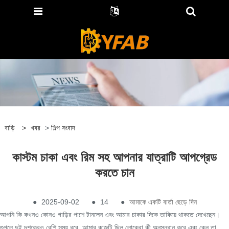
বাড়ি
>
খবর
>
শিল্প সংবাদ
কাস্টম চাকা এবং রিম সহ আপনার যাত্রাটি আপগ্রেড
করতে চান
●
2025-09-02
●
14
●
আমাকে একটি বার্তা ছেড়ে দিন
আপনি কি কখনও কোনও গাড়ির পাশে টানলেন এবং আমার চাকার দিকে তাকিয়ে থাকতে দেখেছেন।
গুগলে দুই দশকেরও বেশি সময় ধরে, আমার কাজটি ছিল লোকেরা কী অনুসন্ধান করে এবং কেন তা