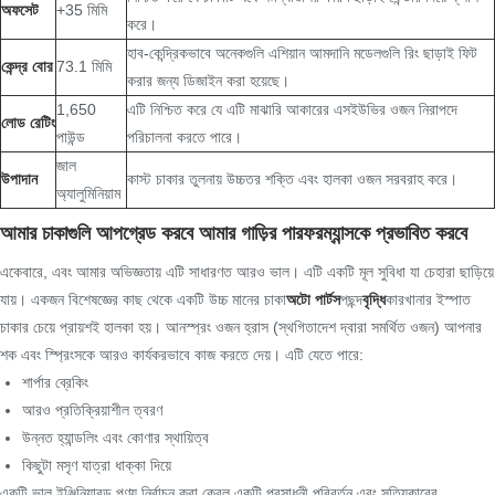
অফসেট
+35 মিমি
করে।
হাব-কেন্দ্রিকভাবে অনেকগুলি এশিয়ান আমদানি মডেলগুলি রিং ছাড়াই ফিট
কেন্দ্র বোর
73.1 মিমি
করার জন্য ডিজাইন করা হয়েছে।
1,650
এটি নিশ্চিত করে যে এটি মাঝারি আকারের এসইউভির ওজন নিরাপদে
লোড রেটিং
পাউন্ড
পরিচালনা করতে পারে।
জাল
উপাদান
কাস্ট চাকার তুলনায় উচ্চতর শক্তি এবং হালকা ওজন সরবরাহ করে।
অ্যালুমিনিয়াম
আমার চাকাগুলি আপগ্রেড করবে আমার গাড়ির পারফরম্যান্সকে প্রভাবিত করবে
একেবারে, এবং আমার অভিজ্ঞতায় এটি সাধারণত আরও ভাল। এটি একটি মূল সুবিধা যা চেহারা ছাড়িয়ে
যায়। একজন বিশেষজ্ঞের কাছ থেকে একটি উচ্চ মানের চাকা
অটো পার্টস
পছন্দ
বৃদ্ধি
কারখানার ইস্পাত
চাকার চেয়ে প্রায়শই হালকা হয়। আনস্প্রং ওজন হ্রাস (স্থগিতাদেশ দ্বারা সমর্থিত ওজন) আপনার
শক এবং স্প্রিংসকে আরও কার্যকরভাবে কাজ করতে দেয়। এটি যেতে পারে:
শার্পার ব্রেকিং
আরও প্রতিক্রিয়াশীল ত্বরণ
উন্নত হ্যান্ডলিং এবং কোণার স্থায়িত্ব
কিছুটা মসৃণ যাত্রা ধাক্কা দিয়ে
একটি ভাল ইঞ্জিনিয়ারড পণ্য নির্বাচন করা কেবল একটি প্রসাধনী পরিবর্তন এবং সত্যিকারের