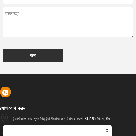
জমা
যোগাযোগ করুন
ইন্ডাস্ট্রিয়াল রোড, ফ্যান শিডু ইন্ডাস্ট্রিয়াল জোন, ইয়ানঝো জেলা, 315195, নিংবো, চীন
+86-574-88486629
X