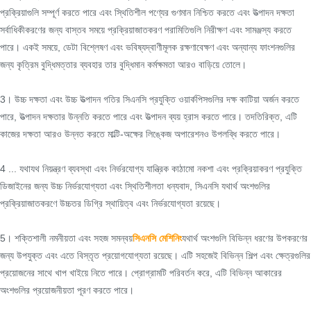
প্রক্রিয়াগুলি সম্পূর্ণ করতে পারে এবং স্থিতিশীল পণ্যের গুণমান নিশ্চিত করতে এবং উত্পাদন দক্ষতা
সর্বাধিকীকরণের জন্য বাস্তব সময়ে প্রক্রিয়াজাতকরণ পরামিতিগুলি নিরীক্ষণ এবং সামঞ্জস্য করতে
পারে। একই সময়ে, ডেটা বিশ্লেষণ এবং ভবিষ্যদ্বাণীমূলক রক্ষণাবেক্ষণ এবং অন্যান্য ফাংশনগুলির
জন্য কৃত্রিম বুদ্ধিমত্তার ব্যবহার তার বুদ্ধিমান কর্মক্ষমতা আরও বাড়িয়ে তোলে।
3। উচ্চ দক্ষতা এবং উচ্চ উত্পাদন গতির সিএনসি প্রযুক্তি ওয়ার্কপিসগুলির দক্ষ কাটিয়া অর্জন করতে
পারে, উত্পাদন দক্ষতার উন্নতি করতে পারে এবং উত্পাদন ব্যয় হ্রাস করতে পারে। তদতিরিক্ত, এটি
কাজের দক্ষতা আরও উন্নত করতে মাল্টি-অক্ষের লিঙ্কেজ অপারেশনও উপলব্ধি করতে পারে।
4 ... যথাযথ নিয়ন্ত্রণ ব্যবস্থা এবং নির্ভরযোগ্য যান্ত্রিক কাঠামো নকশা এবং প্রক্রিয়াকরণ প্রযুক্তি
ডিজাইনের জন্য উচ্চ নির্ভরযোগ্যতা এবং স্থিতিশীলতা ধন্যবাদ, সিএনসি যথার্থ অংশগুলির
প্রক্রিয়াজাতকরণে উচ্চতর ডিগ্রি স্থায়িত্ব এবং নির্ভরযোগ্যতা রয়েছে।
5। শক্তিশালী নমনীয়তা এবং সহজ সমন্বয়
সিএনসি মেশিনিং
যথার্থ অংশগুলি বিভিন্ন ধরণের উপকরণের
জন্য উপযুক্ত এবং এতে বিস্তৃত প্রয়োগযোগ্যতা রয়েছে। এটি সহজেই বিভিন্ন শিল্প এবং ক্ষেত্রগুলির
প্রয়োজনের সাথে খাপ খাইয়ে নিতে পারে। প্রোগ্রামটি পরিবর্তন করে, এটি বিভিন্ন আকারের
অংশগুলির প্রয়োজনীয়তা পূরণ করতে পারে।