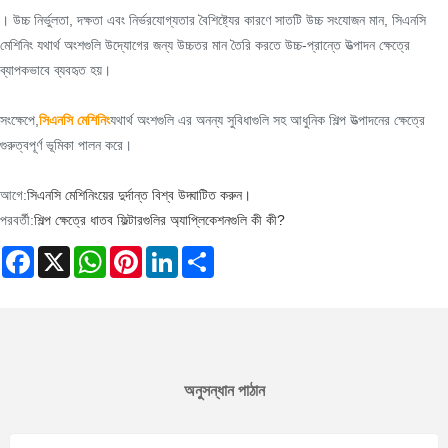
। উচ্চ নির্ভুলতা, দক্ষতা এবং নির্ভরযোগ্যতার বৈশিষ্ট্যের কারণে সাতটি উচ্চ সংযোজন মান, সিএনসি
মেশিনিং যথার্থ অংশগুলি উদ্যোগের জন্য উচ্চতর মান তৈরি করতে উচ্চ-প্রান্তে উত্পাদন ক্ষেত্রে
ব্যাপকভাবে ব্যবহৃত হয়।
সংক্ষেপে,
সিএনসি মেশিনিং
যথার্থ অংশগুলি এর অনন্য সুবিধাগুলি সহ আধুনিক শিল্প উত্পাদনের ক্ষেত্রে
গুরুত্বপূর্ণ ভূমিকা পালন করে।
আগে:
সিএনসি মেশিনিংয়ের দুর্দান্ত বিশ্ব উদ্ঘাটিত করুন।
পরবর্তী:
শিল্প ক্ষেত্রে ধাতব ফিল্টারগুলির অ্যাপ্লিকেশনগুলি কী কী?
Facebook
X
WhatsApp
Pinterest
LinkedIn
Share
অনুসন্ধান পাঠান