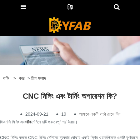
বাড়ি
>
খবর
>
শিল্প সংবাদ
CNC মিলিং এবং টার্নিং অপারেশন কি?
●
2024-09-21
●
19
●
আমাকে একটি বার্তা ছেড়ে দিন
সিএনসি মিলিং এবং
বাঁক
মেশিনে দুটি গুরুত্বপূর্ণ প্রক্রিয়া।
CNC মিলিং বলতে CNC মিলিং মেশিনের ব্যবহার বোঝায় একটি স্থির ওয়ার্কপিসকে একটি ঘূর্ণায়মান